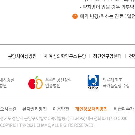
- 약처방이 있을 경우 외부
예약 변경/취소는 진료 1일
분당차여성병원
차 여성의학연구소 분당
첨단연구암센터
건
내시경실
우수인공신장실
의료계 최초
병원
인증병원
국가품질상 수상
오시는길
환자권리장전
이용약관
개인정보처리방침
비급여수가
경기도 성남시 분당구 야탑로 59(야탑동) (우13496) 대표전화 031)780-5000
COPYRIGHT © 2021 CHAMC, ALL RIGHTS RESERVED.