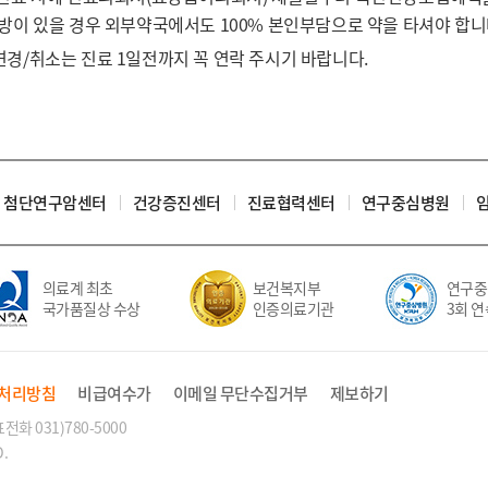
처방이 있을 경우 외부약국에서도 100% 본인부담으로 약을 타셔야 합니
변경/취소는 진료 1일전까지 꼭 연락 주시기 바랍니다.
첨단연구암센터
건강증진센터
진료협력센터
연구중심병원
의료계 최초
보건복지부
연구중
국가품질상 수상
인증의료기관
3회 연
처리방침
비급여수가
이메일 무단수집거부
제보하기
화 031)780-5000
.