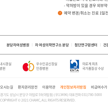
- 약처방이 있을 경우 외부
예약 변경/취소는 진료 1일
분당차여성병원
차 여성의학연구소 분당
첨단연구암센터
건
내시경실
우수인공신장실
의료계 최초
병원
인증병원
국가품질상 수상
오시는길
환자권리장전
이용약관
개인정보처리방침
비급여수가
경기도 성남시 분당구 야탑로 59(야탑동) (우13496) 대표전화 031)780-5000
COPYRIGHT © 2021 CHAMC, ALL RIGHTS RESERVED.