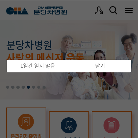
분당차병원 권역응급의료센터
국내 여성 암 치료를
폐암·식도암
차병원 유방암센터
분당차병원 로봇수술센터
분당차병원
보건복지부 응급의료기관 평가
보건복지부 지정
분당차병원
선도하는 차병원
최고 명의 진료
국내 ‘톱4’ 병원 우뚝
최우수등급 획득
정교하고 미세한
사랑의 메신저 운동
소아전문 응급의료센터
공식 유튜브 채널
부인과 질환
‘항암 치료’ 혈액종양내과 김주항 교수
유방암 수술
고난도 암 수술
21명의 교수진이 365일 24시간
1일간 열지 않음
닫기
로봇수술 1만 5천례
‘수술 대가’ 폐식도센터 심영목 교수
1천 5백례 달성
응급진료를 책임집니다.
온라인제증명발