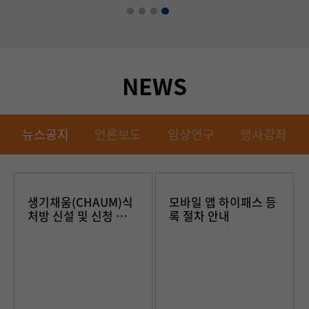
내과 서준영 교수
유_ 심장내과 권순일
교수
NEWS
뉴스공지
언론보도
임상연구
행사강좌
생기채움(CHAUM)식
모바일 앱 하이패스 등
처방 신설 및 신청 방법
록 절차 안내
안내