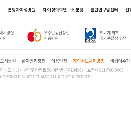
분당차여성병원
차 여성의학연구소 분당
첨단연구암센터
건
내시경실
우수인공신장실
의료계 최초
병원
인증병원
국가품질상 수상
오시는길
환자권리장전
이용약관
개인정보처리방침
비급여수가
경기도 성남시 분당구 야탑로 59(야탑동) (우13496) 대표전화 031)780-5000
COPYRIGHT © 2021 CHAMC, ALL RIGHTS RESERVED.