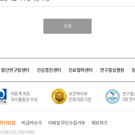
목록
첨단연구암센터
건강증진센터
진료협력센터
연구중심병원
의료계 최초
보건복지부
연구중심
국가품질상 수상
인증의료기관
3회 연속
처리방침
비급여수가
이메일 무단수집거부
제보하기
화 031)780-5000