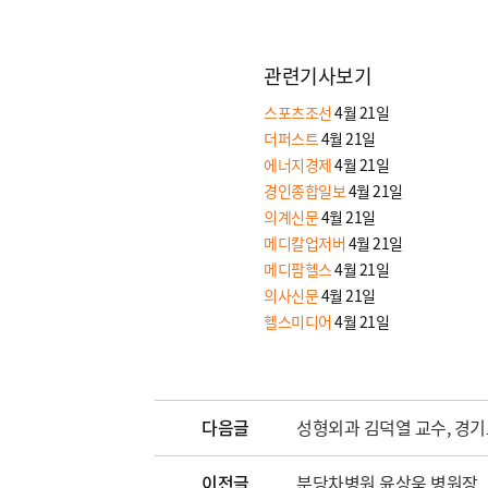
관련기사보기
스포츠조선
4월 21일
더퍼스트
4월 21일
에너지경제
4월 21일
경인종합일보
4월 21일
의계신문
4월 21일
메디칼업저버
4월 21일
메디팜헬스
4월 21일
의사신문
4월 21일
헬스미디어
4월 21일
다음글
성형외과 김덕열 교수, 경
이전글
분당차병원 윤상욱 병원장,