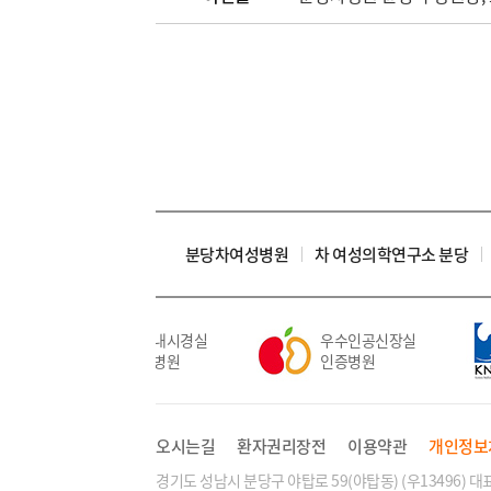
분당차여성병원
차 여성의학연구소 분당
우수내시경실
우수인공신장실
인증병원
인증병원
오시는길
환자권리장전
이용약관
개인정보
경기도 성남시 분당구 야탑로 59(야탑동) (우13496) 대표전