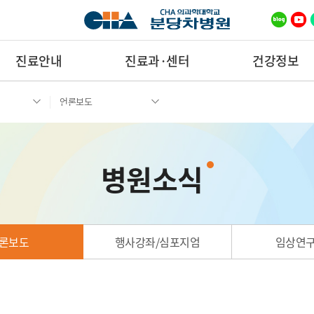
진료안내
진료과·센터
건강정보
언론보도
병원소식
론보도
행사강좌/심포지엄
임상연