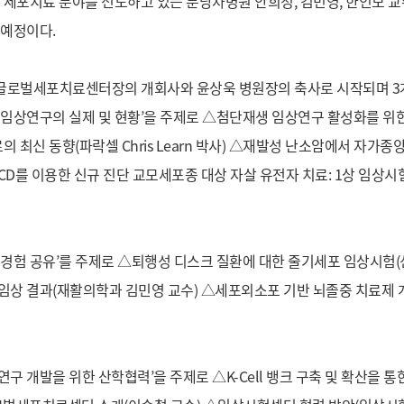
내 세포치료 분야를 선도하고 있는 분당차병원 안희정, 김민영, 한인보 
 예정이다.
글로벌세포치료센터장의 개회사와 윤상욱 병원장의 축사로 시작되며 3
 임상연구의 실제 및 현황’을 주제로 △첨단재생 임상연구 활성화를 
 최신 동향(파락셀 Chris Learn 박사) △재발성 난소암에서 자가
/CD를 이용한 신규 진단 교모세포종 대상 자살 유전자 치료: 1상 임상
 경험 공유’를 주제로 △퇴행성 디스크 질환에 대한 줄기세포 임상시험(
상 결과(재활의학과 김민영 교수) △세포외소포 기반 뇌졸중 치료제 개발
구 개발을 위한 산학협력’을 주제로 △K-Cell 뱅크 구축 및 확산을 통