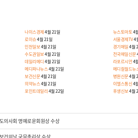
나이스경제
4월 21일
뉴스토마토
4
로이슈
4월 21일
서울경제TV
4
인천일보
4월 21일
경기매일
4월 
수도권일보
4월 21일
전국매일신문
데일리메디
4월 21일
라포르시안
4
메디파나뉴스
4월 21일
메디컬월드뉴
보건신문
4월 21일
병원신문
4월 
의약뉴스
4월 21일
이헬스통신
4
포인트데일리
4월 22일
후생신보
4월 
기도의사회 명예로운회원상 수상
 보건의날 국무총리상 수상