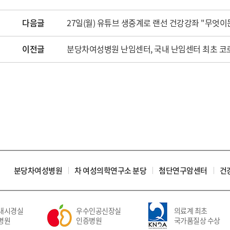
다음글
27일(월) 유튜브 생중계로 랜선 건강강좌 "무엇이
이전글
분당차여성병원 난임센터, 국내 난임센터 최초 코로나
분당차여성병원
차 여성의학연구소 분당
첨단연구암센터
건
시경실
우수인공신장실
의료계 최초
원
인증병원
국가품질상 수상