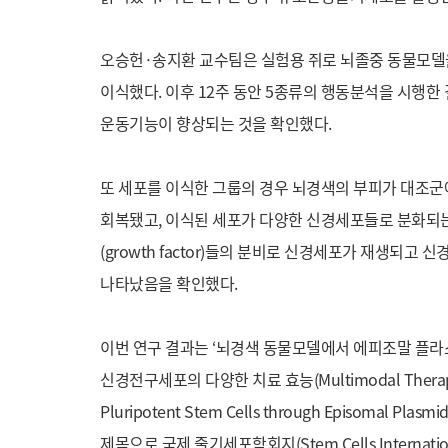
오승헌·송지환 교수팀은 실험용 쥐로 뇌졸중 동물모델
이식했다. 이후 12주 동안 5종류의 행동분석을 시행한 
운동기능이 향상되는 것을 확인했다.
또 세포를 이식한 그룹의 경우 뇌경색의 부피가 대조군
회복됐고, 이식된 세포가 다양한 신경세포들로 분화되는
(growth factor)들의 분비로 신경세포가 재생되
나타났음을 확인했다.
이번 연구 결과는 ‘뇌경색 동물모델에서 에피조말 플
신경전구세포의 다양한 치료 효능(Multimodal Therapeutic E
Pluripotent Stem Cells through Episomal Plasm
제목으로 국제 줄기세포학회지(Stem Cells Internat