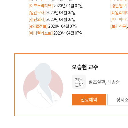
[이코노믹리뷰]
2020년 04월 07일
[경인일보]
[일간보사]
2020년 04월 07일
[데일리메디
[청년의사]
2020년 04월 07일
[메디파나
[e의료정보]
2020년 04월 07일
[보건신문]
[메디컬리포트]
2020년 04월 07일
오승헌 교수
전문
말초질환, 뇌졸중
분야
진료예약
상세