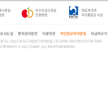
시경실
우수인공신장실
의료계 최초
원
인증병원
국가품질상 수상
오시는길
환자권리장전
이용약관
개인정보처리방침
비급여수가
경기도 성남시 분당구 야탑로 59(야탑동) (우13496) 대표전화 031)780-5000
COPYRIGHT © 2021 CHAMC, ALL RIGHTS RESERVED.