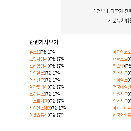
* 첨부 1. 다학제
2. 분당차병
관련기사보기
뉴스1
07월 17일
매경이코
브릿지경제
07월 17일
더퍼스트
0
프라임경제
07월 17일
팍스넷
07
경인일보
07월 17일
경기신문
0
의사신문
07월 17일
신아일보
0
일간투데이
07월 17일
전국매일
보건뉴스
07월 17일
병원신문
0
라포르시안
07월 17일
의계신문
0
사이언스MD
07월 17일
메디파나
이헬스통신
07월 17일
한국의약