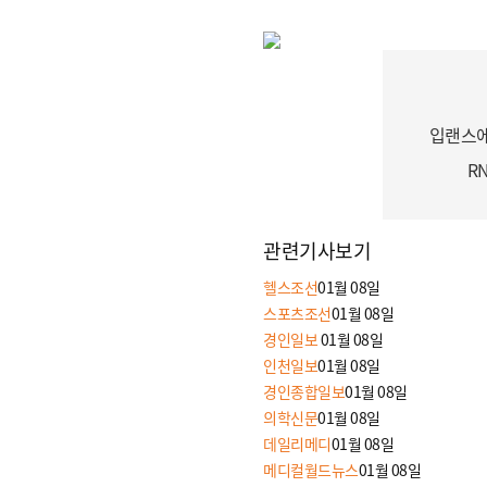
입랜스에 
R
관련기사보기
헬스조선
01월 08일
스포츠조선
01월 08일
경인일보
01월 08일
인천일보
01월 08일
경인종합일보
01월 08일
의학신문
01월 08일
데일리메디
01월 08일
메디컬월드뉴스
01월 08일