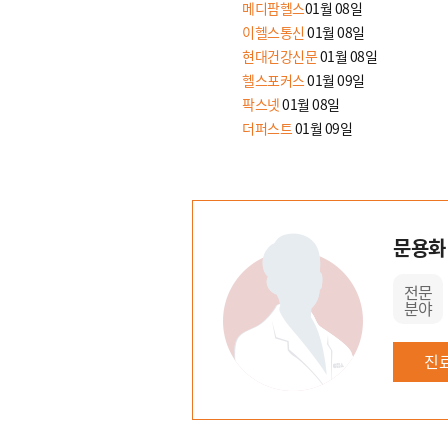
메디팜헬스
01월 08일
이헬스통신
01월 08일
현대건강신문
01월 08일
헬스포커스
01월 09일
팍스넷
01월 08일
더퍼스트
01월 09일
문용화
전문
분야
진