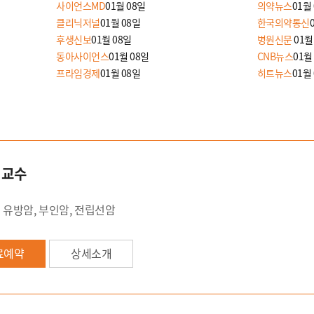
사이언스MD
01월 08일
의약뉴스
01월
클리닉저널
01월 08일
한국의약통신
후생신보
01월 08일
병원신문
01월
동아사이언스
01월 08일
CNB뉴스
01월
프라임경제
01월 08일
히트뉴스
01월
 교수
유방암, 부인암, 전립선암
료예약
상세소개