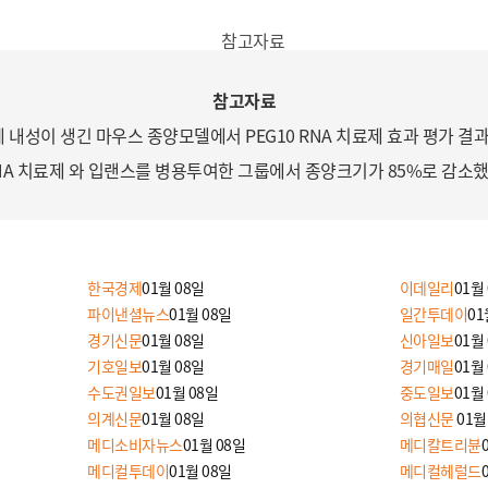
참고자료
내성이 생긴 마우스 종양모델에서 PEG10 RNA 치료제 효과 평가 결과,
NA 치료제 와 입랜스를 병용투여한 그룹에서 종양크기가 85%로 감소했
한국경제
01월 08일
이데일리
01월
파이낸셜뉴스
01월 08일
일간투데이
01
경기신문
01월 08일
신아일보
01월
기호일보
01월 08일
경기매일
01월
수도권일보
01월 08일
중도일보
01월
의계신문
01월 08일
의협신문
01월
메디소비자뉴스
01월 08일
메디칼트리뷴
메디컬투데이
01월 08일
메디컬헤럴드