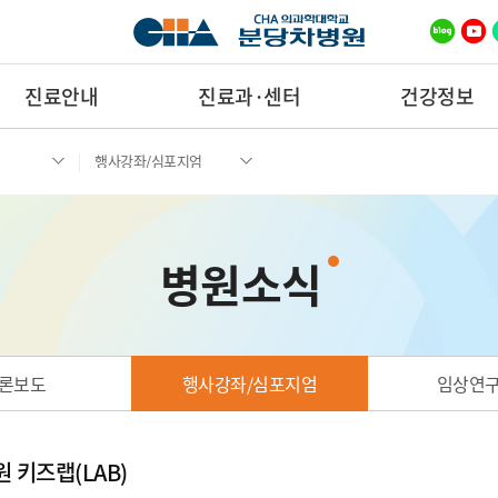
진료안내
진료과·센터
건강정보
행사강좌/심포지엄
병원소식
론보도
행사강좌/심포지엄
임상연
 키즈랩(LAB)