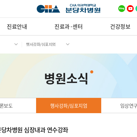
진료안내
진료과·센터
건강정보
행사강좌/심포지엄
병원소식
론보도
행사강좌/심포지엄
임상연
 분당차병원 심장내과 연수강좌