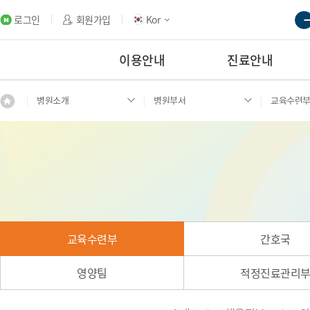
로그인
회원가입
Kor
이용안내
진료안내
병원소개
병원부서
교육수련
교육수련부
간호국
영양팀
적정진료관리