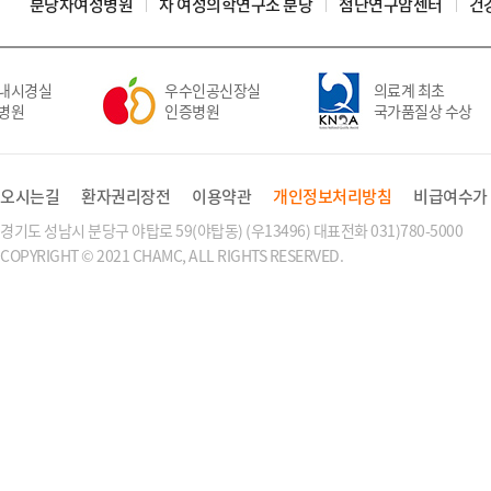
분당차여성병원
차 여성의학연구소 분당
첨단연구암센터
건
내시경실
우수인공신장실
의료계 최초
병원
인증병원
국가품질상 수상
오시는길
환자권리장전
이용약관
개인정보처리방침
비급여수가
경기도 성남시 분당구 야탑로 59(야탑동) (우13496) 대표전화 031)780-5000
COPYRIGHT © 2021 CHAMC, ALL RIGHTS RESERVED.