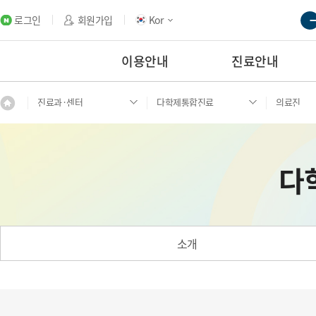
로그인
회원가입
Kor
이용안내
진료안내
진료과·센터
다학제통합진료
의료진
다
소개