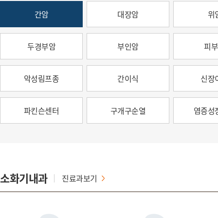
간암
대장암
위
두경부암
부인암
피
악성림프종
간이식
신장
파킨슨센터
구개구순열
염증성
소화기내과
진료과보기