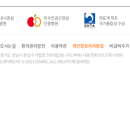
내시경실
우수인공신장실
의료계 최초
병원
인증병원
국가품질상 수상
오시는길
환자권리장전
이용약관
개인정보처리방침
비급여수가
경기도 성남시 분당구 야탑로 59(야탑동) (우13496) 대표전화 031)780-5000
COPYRIGHT © 2021 CHAMC, ALL RIGHTS RESERVED.