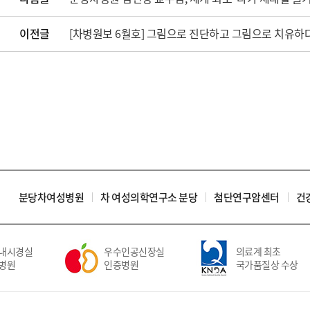
이전글
[차병원보 6월호] 그림으로 진단하고 그림으로 치유하
분당차여성병원
차 여성의학연구소 분당
첨단연구암센터
건
내시경실
우수인공신장실
의료계 최초
병원
인증병원
국가품질상 수상