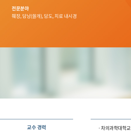
전문분야
췌장, 담낭(쓸개), 담도, 치료 내시경
교수 경력
차의과학대학교