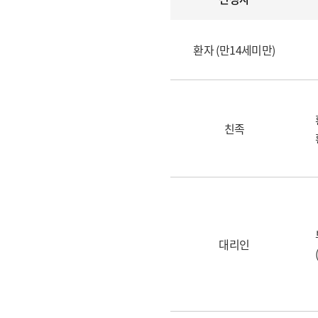
환자 (만14세미만)
친족
대리인