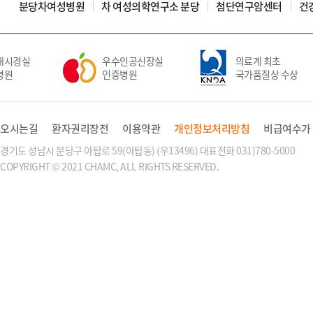
분당차여성병원
차 여성의학연구소 분당
첨단연구암센터
건
시경실
우수인공신장실
의료계 최초
원
인증병원
국가품질상 수상
오시는길
환자권리장전
이용약관
개인정보처리방침
비급여수가
경기도 성남시 분당구 야탑로 59(야탑동) (우13496) 대표전화 031)780-5000
COPYRIGHT © 2021 CHAMC, ALL RIGHTS RESERVED.