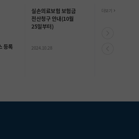
실손의료보험 보험금
더보기
전산청구 안내(10월
25일부터)
스 등록
진료비 하이패스 
2024.10.28
시행