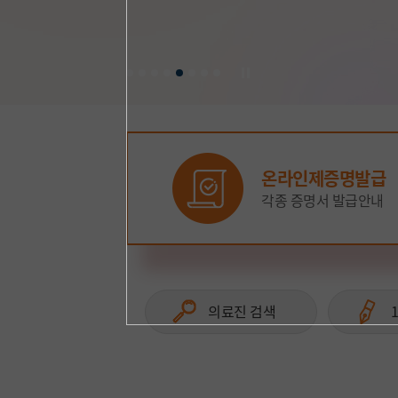
응급진료 후 관련 진료과 외래진료로 즉시 연계
섬세하고 정확한 접근으로 자궁·난소 기능 보존
분당차병원 김승기, 이승아, 이관범 명의 진료
성인·소아 특화 별도 분리된 진료 환경과 체계
부인암, 부인과 질환 치료 효과 입증
온라인제증명발급
각종 증명서 발급안내
의료진 검색