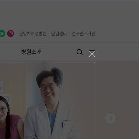
오늘 하루 보지않기
닫기
분당차여성병원
난임센터
연구관계기관
병원소개