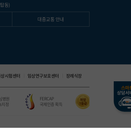
탑동)
대중교통 안내
임상시험센터
임상연구보호센터
장례식장
병원
FERCAP
위암 치료 5회 연속
지정
국제인증 획득
적정성평가 1등급