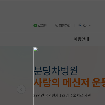
로그인
회원가입
Kor
이용안내
국내 여성 암 치료
분당차병원 권역응
폐암·식도암 최고
차병원 유방암센
분당차병원 로봇
분당차병원
보건복지부 지정
분당차병원
보건복지부 응급의
선도하는 차병원
국내 ‘톱4’ 병원 
정교하고 미세한 
사랑의 메신저 운
소아전문 응급의
공식 유튜브 채널
‘항암 치료’ 혈액종양내과
최우수등급 획득
부인과 질환 로봇수술 1만
‘수술 대가’ 폐식도센터 
유방암 수술 1천 
21명의 교수진이 365일 24시간 
로봇수술 프로토콜 개발로 수술 가능 범위 확대
27년간 국외환자 192명 수술치료 지원
응급의학과, 소아청소년과 전문의 24시간 진료
분당차병원 의료진이 전해주는 쉽고 유익한 건강
최소 침습 수술로 빠른 회복까지
소아 환자 치료를 위한 환아전용 공간
지금 바로 분당차병원 유튜브에서 만나보세요!
다학제 진료팀으로 치료 효과 극대화
풍부한 로봇수술 경험의 산부인과 전문 의료진