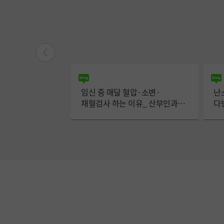
치료로 조절되지
임신 중 매달 혈압·소변·
난
절제술이 필요한
채혈검사 하는 이유_ 산부인과
다
 권순일 교수
이현정 교수
김