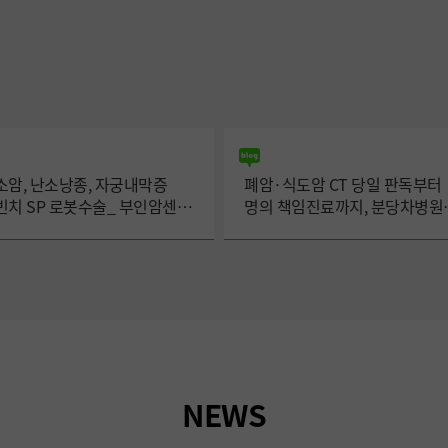
소암, 난소낭종, 자궁내막증
폐암·식도암 CT 당일 판독부터
빈치 SP 로봇수술_ 부인암센터
명의 책임진료까지, 분당차병원
미강 교수
폐식도암센터의 환자 중심 진료
NEWS