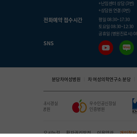
+난임센터 상담 (3번)
+상담원 연결 (0번)
전화예약 접수시간
평일 08:30~17:30
토요일 08:30~12:30
공휴일 (병원진료시) 08:
SNS
분당차여성병원
차 여성의학연구소 분당
우수내시경실
우수인공신장실
인증병원
인증병원
오시는길
환자권리장전
이용약관
개인정보