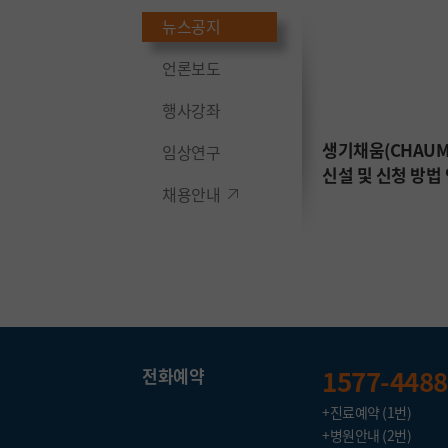
뉴스공지
의료기관 본인확인 강화
제도 안내
언론보도
행사강좌
 협조
생기채움(CHAUM
임상연구
2024.05.02
신설 및 신청 방법
채용안내
1577-4488
전화예약
+진료예약 (1번)
+병원안내 (2번)