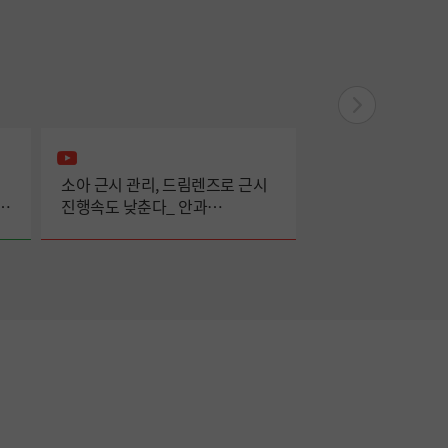
소아 근시 관리, 드림렌즈로 근시
고위험군 전립선암
진행속도 낮춘다_ 안과
브라키테라피 단독
이용우교수
비뇨의학과 박동수 
방사선종양학과 신
교수팀