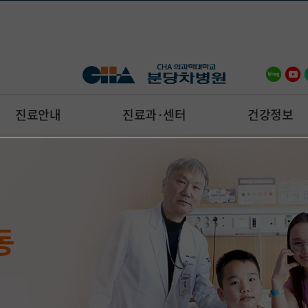
진료안내
진료과·센터
건강정보
를
급의료센터
 명의 진료
터
수술센터
료기관 평가
우뚝
고난도 암 수술
동
료센터
 김주항 교수
 5천례
심영목 교수
5백례 달성
응급진료를 책임집니다.
 정보를