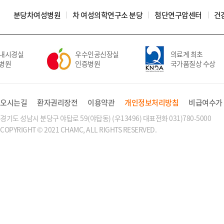
분당차여성병원
차 여성의학연구소 분당
첨단연구암센터
건
내시경실
우수인공신장실
의료계 최초
병원
인증병원
국가품질상 수상
오시는길
환자권리장전
이용약관
개인정보처리방침
비급여수가
경기도 성남시 분당구 야탑로 59(야탑동) (우13496) 대표전화 031)780-5000
COPYRIGHT © 2021 CHAMC, ALL RIGHTS RESERVED.