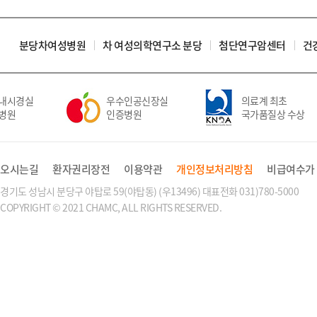
분당차여성병원
차 여성의학연구소 분당
첨단연구암센터
건
내시경실
우수인공신장실
의료계 최초
병원
인증병원
국가품질상 수상
오시는길
환자권리장전
이용약관
개인정보처리방침
비급여수가
경기도 성남시 분당구 야탑로 59(야탑동) (우13496) 대표전화 031)780-5000
COPYRIGHT © 2021 CHAMC, ALL RIGHTS RESERVED.