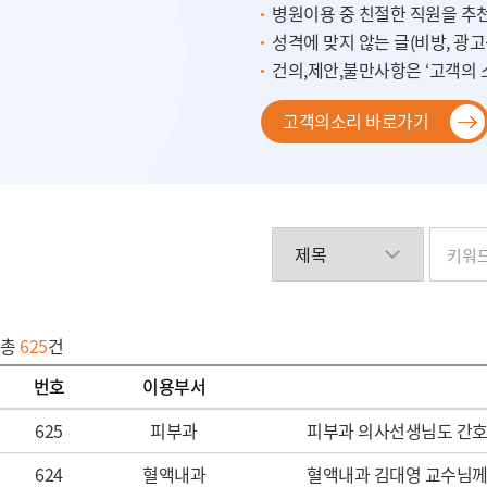
병원이용 중 친절한 직원을 추천
성격에 맞지 않는 글(비방, 광
건의,제안,불만사항은 ‘고객의
고객의소리 바로가기
총
625
건
번호
이용부서
625
피부과
피부과 의사선생님도 간
624
혈액내과
혈액내과 김대영 교수님께