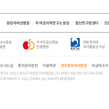
분당차여성병원
차 여성의학연구소 분당
첨단연구암센터
건
내시경실
우수인공신장실
의료계 최초
병원
인증병원
국가품질상 수상
오시는길
환자권리장전
이용약관
개인정보처리방침
비급여수가
경기도 성남시 분당구 야탑로 59(야탑동) (우13496) 대표전화 031)780-5000
COPYRIGHT © 2021 CHAMC, ALL RIGHTS RESERVED.