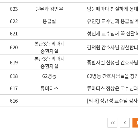
623
원무과 김민우
방문때마다 친절하게 응
622
응급실
유인경 교수님과 응급실 
621
성민제 교수님께 꼭 전달
본관3층 외과계
620
김덕원 간호사님 칭찬합니
중환자실
본관3층 외과계
619
중환자실 신성필 간호사님
중환자실
618
62병동
62병동 간호사님들을 칭
617
류마티스
류마티스 정상윤 교수님과 
616
[외과] 정규성 교수님 감
이전