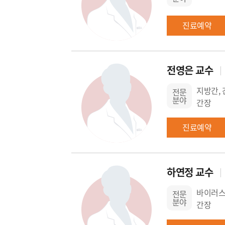
진료예약
전영은 교수
지방간, 
전문
분야
간장
진료예약
하연정 교수
바이러스성
전문
분야
간장