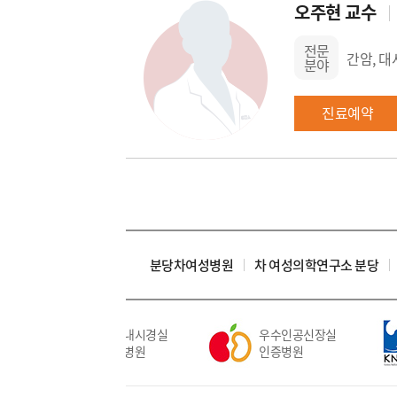
오주현 교수
전문
간암, 대
분야
진료예약
분당차여성병원
차 여성의학연구소 분당
우수내시경실
우수인공신장실
인증병원
인증병원