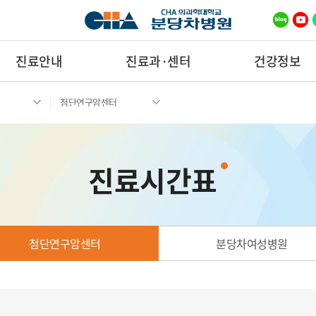
진료안내
진료과·센터
건강정보
첨단연구암센터
진료시간표
첨단연구암센터
분당차여성병원