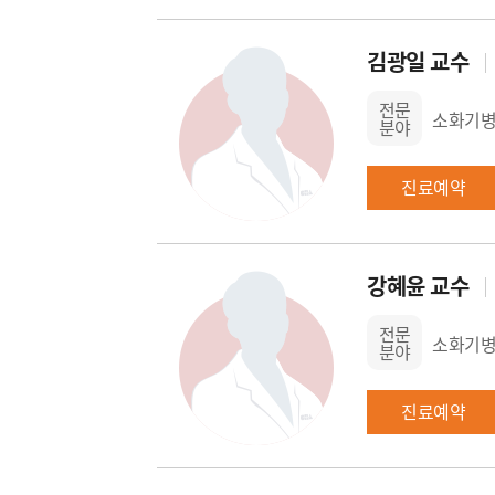
김광일 교수
전문
소화기병
분야
진료예약
강혜윤 교수
전문
소화기병리
분야
진료예약