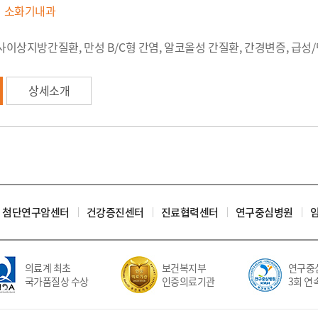
소화기내과
사이상지방간질환, 만성 B/C형 간염, 알코올성 간질환, 간경변증, 급성/
상세소개
첨단연구암센터
건강증진센터
진료협력센터
연구중심병원
의료계 최초
보건복지부
연구중심
국가품질상 수상
인증의료기관
3회 연속