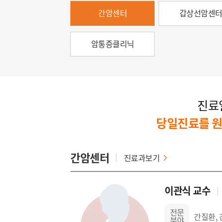
간암센터
갑상선암센
암통증클리닉
진료
당일진료를 원
간암센터
진료과보기
이관식 교수
전문
간질환, 
분야