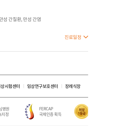
만성 간질환, 만성 간염
진료일정
임상시험센터
임상연구보호센터
장례식장
병원
FERCAP
위암 치료 5회 연속
지정
국제인증 획득
적정성평가 1등급