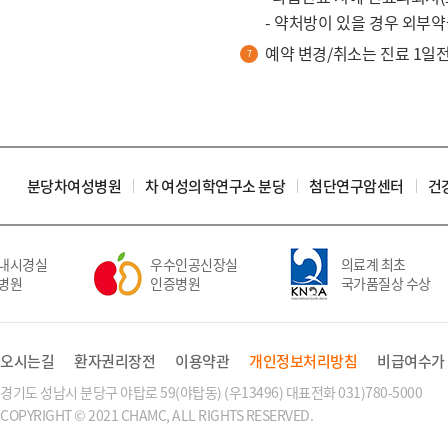
- 약처방이 있을 경우 외부
예약 변경/취소는 진료 1일
분당차여성병원
차 여성의학연구소 분당
첨단연구암센터
건
내시경실
우수인공신장실
의료계 최초
병원
인증병원
국가품질상 수상
오시는길
환자권리장전
이용약관
개인정보처리방침
비급여수가
경기도 성남시 분당구 야탑로 59(야탑동) (우13496) 대표전화 031)780-5000
COPYRIGHT © 2021 CHAMC, ALL RIGHTS RESERVED.