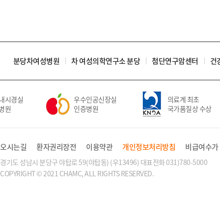
분당차여성병원
차 여성의학연구소 분당
첨단연구암센터
건
내시경실
우수인공신장실
의료계 최초
병원
인증병원
국가품질상 수상
오시는길
환자권리장전
이용약관
개인정보처리방침
비급여수가
경기도 성남시 분당구 야탑로 59(야탑동) (우13496) 대표전화 031)780-5000
COPYRIGHT © 2021 CHAMC, ALL RIGHTS RESERVED.