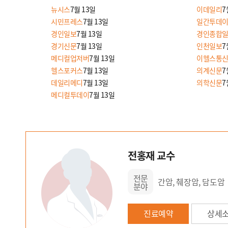
뉴시스
7월 13일
이데일리
7
시민프레스
7월 13일
일간투데
경인일보
7월 13일
경인종합
경기신문
7월 13일
인천일보
7
메디컬업저버
7월 13일
이헬스통
헬스포커스
7월 13일
의계신문
7
데일리메디
7월 13일
의학신문
7
메디컬투데이
7월 13일
전홍재 교수
전문
간암, 췌장암, 담도암
분야
진료예약
상세