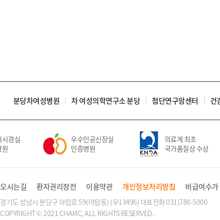
분당차여성병원
차 여성의학연구소 분당
첨단연구암센터
건
시경실
우수인공신장실
의료계 최초
원
인증병원
국가품질상 수상
오시는길
환자권리장전
이용약관
개인정보처리방침
비급여수가
경기도 성남시 분당구 야탑로 59(야탑동) (우13496) 대표전화 031)780-5000
COPYRIGHT © 2021 CHAMC, ALL RIGHTS RESERVED.