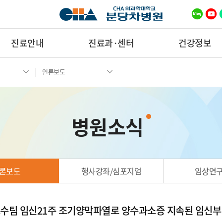
진료안내
진료과·센터
건강정보
언론보도
병원소식
론보도
행사강좌/심포지엄
임상연
수팀 임신21주 조기양막파열로 양수과소증 지속된 임신부