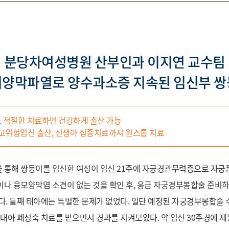
분당차여성병원 산부인과 이지연 교수팀
기양막파열로 양수과소증 지속된 임신부 쌍
 적절한 치료하면 건강하게 출산 가능
 고위험임신 출산, 신생아 집중치료까지 원스톱 치료
 통해 쌍둥이를 임신한 여성이 임신 21주에 자궁경관무력증으로 자궁
나 융모양막염 소견이 없는 것을 확인 후, 응급 자궁경부봉합술 준비하
다. 둘째 태아에는 특별한 문제가 없었다. 일단 예정된 자궁경부봉합술 
 태아 폐성숙 치료를 받으면서 경과를 지켜보았다. 약 임신 30주경에