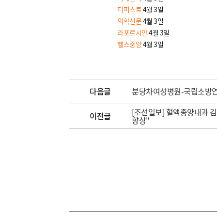
더퍼스트
4월 3일
의학신문
4월 3일
라포르시안
4월 3일
헬스중앙
4월 3일
다음글
분당차여성병원-국립소방연구
[조선일보] 혈액종양내과 김
이전글
향상"