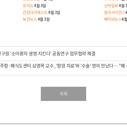
로이슈
4월 3일
신아일보
4월 
건강다이제스트
4월 3일
동아사이언스
보건뉴스
4월 3일
베이비뉴스
4월
원 ‘소아환자 생명 지킨다’ 공동연구 업무협약 체결
주항·폐식도센터 심영목 교수_'항암 치료'와 '수술' 명의 만났다… "폐
목록