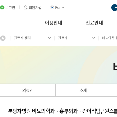
로그인
회원가입
Kor
이용안내
진료안내
진료과·센터
진료과
비뇨의학
의료진
소개
분당차병원 비뇨의학과ㆍ흉부외과ㆍ간이식팀, ‘원스톱 