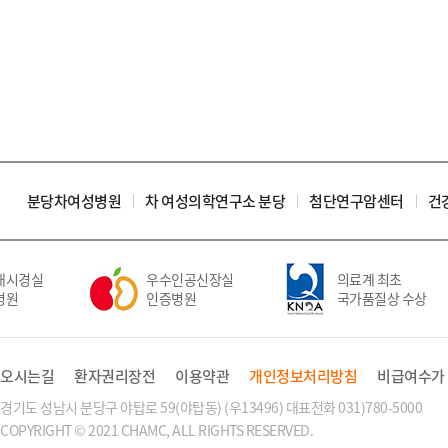
분당차여성병원
차 여성의학연구소 분당
첨단연구암센터
건
시경실
우수인공신장실
의료계 최초
원
인증병원
국가품질상 수상
오시는길
환자권리장전
이용약관
개인정보처리방침
비급여수가
경기도 성남시 분당구 야탑로 59(야탑동) (우13496) 대표전화 031)780-5000
COPYRIGHT © 2021 CHAMC, ALL RIGHTS RESERVED.