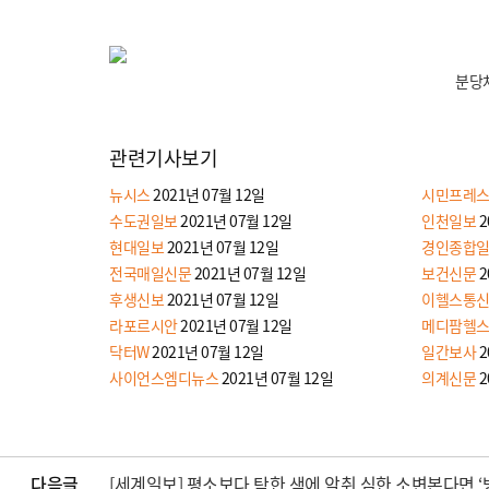
분당차
관련기사보기
뉴시스
2021년 07월 12일
시민프레
수도권일보
2021년 07월 12일
인천일보
2
현대일보
2021년 07월 12일
경인종합
전국매일신문
2021년 07월 12일
보건신문
2
후생신보
2021년 07월 12일
이헬스통
라포르시안
2021년 07월 12일
메디팜헬
닥터W
2021년 07월 12일
일간보사
2
사이언스엠디뉴스
2021년 07월 12일
의계신문
2
다음글
[세계일보] 평소보다 탁한 색에 악취 심한 소변본다면 