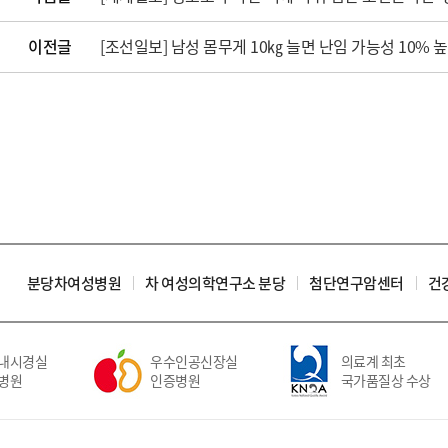
이전글
[조선일보] 남성 몸무게 10㎏ 늘면 난임 가능성 10
분당차여성병원
차 여성의학연구소 분당
첨단연구암센터
건
내시경실
우수인공신장실
의료계 최초
병원
인증병원
국가품질상 수상