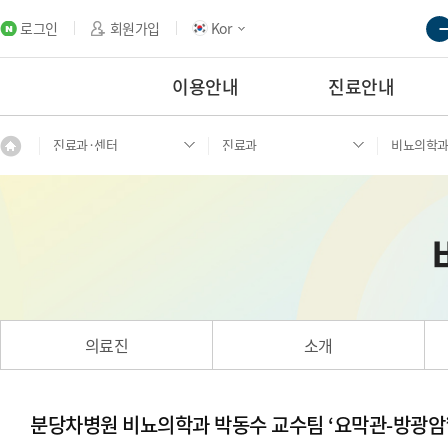
로그인
회원가입
Kor
이용안내
진료안내
진료과·센터
진료과
비뇨의학
의료진
소개
분당차병원 비뇨의학과 박동수 교수팀 ‘요막관-방광암