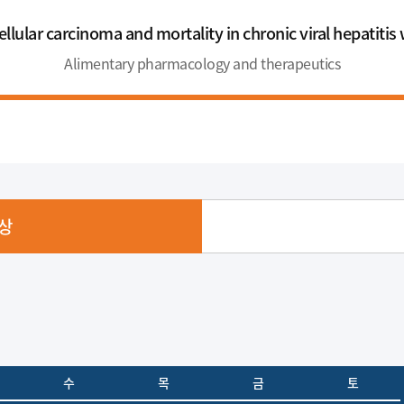
llular carcinoma and mortality in chronic viral hepatitis 
Alimentary pharmacology and therapeutics
상
수
목
금
토