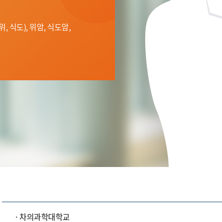
 식도), 위암, 식도암,
차의과학대학교