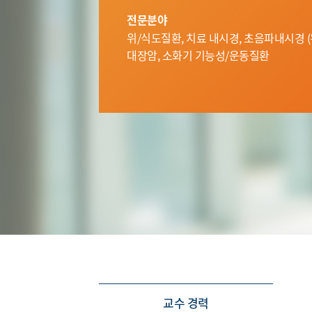
전문분야
위/식도질환, 치료 내시경, 초음파내시경 (위,
대장암, 소화기 기능성/운동질환
교수 경력