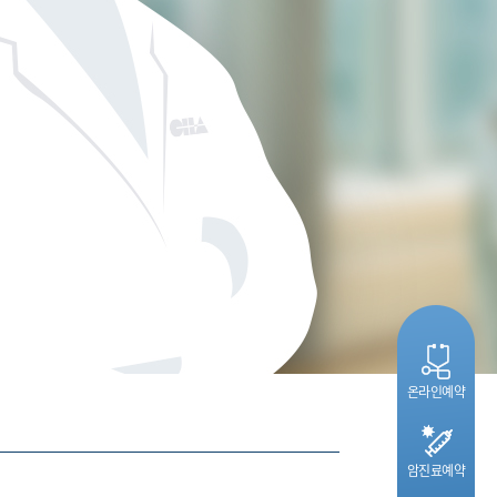
온라인예약
암진료예약