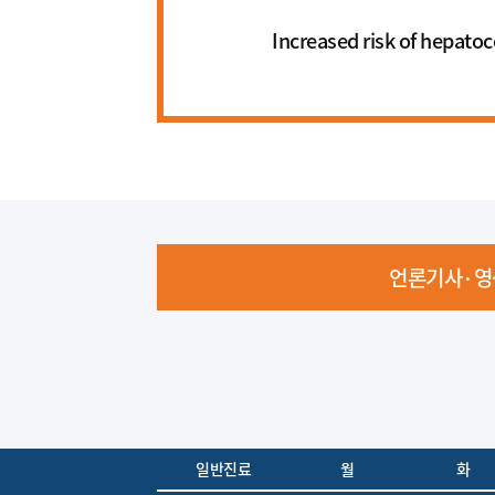
Increased risk of hepatoce
언론기사·영
일반진료
월
화