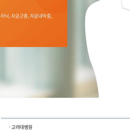
리닉, 자궁근종, 자궁내막증,
고려대병원