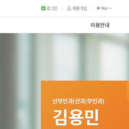
로그인
회원가입
Kor
이용안내
산부인과(산과/부인과)
김용민