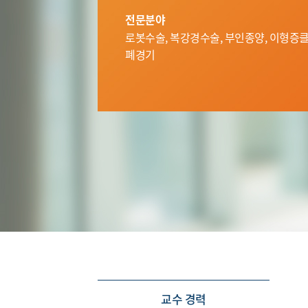
전문분야
로봇수술, 복강경수술, 부인종양, 이형증클
폐경기
교수 경력