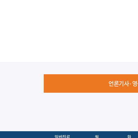
언론기사·영
일반진료
월
화