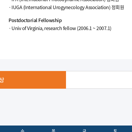
IUGA (International Urogynecology Association) 정회원
Postdoctorial Fellowship
Univ of Virginia, research fellow (2006.1 ~ 2007.1)
상
수
목
금
토