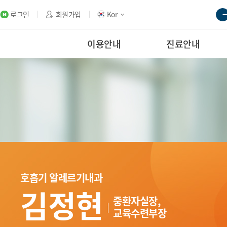
로그인
회원가입
Kor
이용안내
진료안내
호흡기 알레르기내과
김정현
중환자실장,
교육수련부장