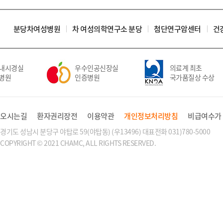
분당차여성병원
차 여성의학연구소 분당
첨단연구암센터
건
내시경실
우수인공신장실
의료계 최초
병원
인증병원
국가품질상 수상
오시는길
환자권리장전
이용약관
개인정보처리방침
비급여수가
경기도 성남시 분당구 야탑로 59(야탑동) (우13496) 대표전화 031)780-5000
COPYRIGHT © 2021 CHAMC, ALL RIGHTS RESERVED.