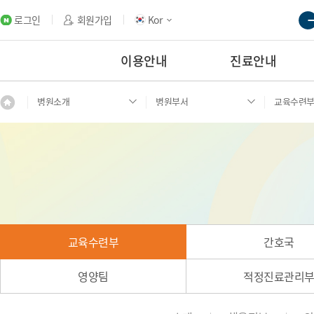
로그인
회원가입
Kor
이용안내
진료안내
병원소개
병원부서
교육수련
교육수련부
간호국
영양팀
적정진료관리