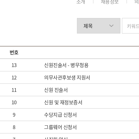
소개
채용정보
의
번호
13
신원진술서 - 병무청용
12
의무사관후보생 지원서
11
신원 진술서
10
신원 및 재정보증서
9
수당지급 신청서
8
그룹웨어 신청서