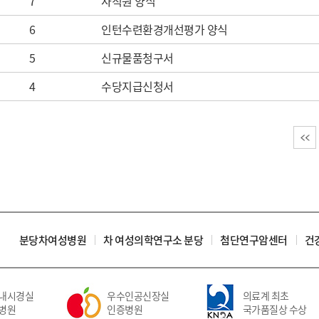
7
사직원 양식
6
인턴수련환경개선평가 양식
5
신규물품청구서
4
수당지급신청서
분당차여성병원
차 여성의학연구소 분당
첨단연구암센터
건
내시경실
우수인공신장실
의료계 최초
병원
인증병원
국가품질상 수상