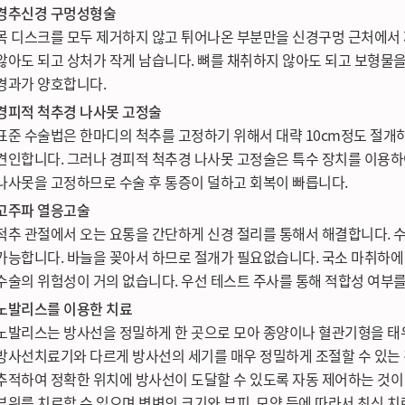
경추신경 구멍성형술
목 디스크를 모두 제거하지 않고 튀어나온 부분만을 신경구멍 근처에서 
않아도 되고 상처가 작게 남습니다. 뼈를 채취하지 않아도 되고 보형물
경과가 양호합니다.
경피적 척추경 나사못 고정술
표준 수술법은 한마디의 척추를 고정하기 위해서 대략 10cm정도 절
견인합니다. 그러나 경피적 척추경 나사못 고정술은 특수 장치를 이용하
나사못을 고정하므로 수술 후 통증이 덜하고 회복이 빠릅니다.
고주파 열응고술
척추 관절에서 오는 요통을 간단하게 신경 절리를 통해서 해결합니다. 
가능합니다. 바늘을 꽂아서 하므로 절개가 필요없습니다. 국소 마취하에
수술의 위험성이 거의 없습니다. 우선 테스트 주사를 통해 적합성 여부를
노발리스를 이용한 치료
노발리스는 방사선을 정밀하게 한 곳으로 모아 종양이나 혈관기형을 태
방사선치료기와 다르게 방사선의 세기를 매우 정밀하게 조절할 수 있는
추적하여 정확한 위치에 방사선이 도달할 수 있도록 자동 제어하는 것이
부위를 치료할 수 있으며 병변의 크기와 부피, 모양 등에 따라서 최신 치