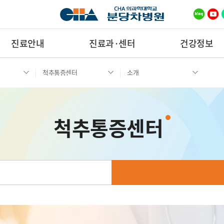
진료안내
진료과·센터
건강정보
척추통증센터
소개
척추통증센터