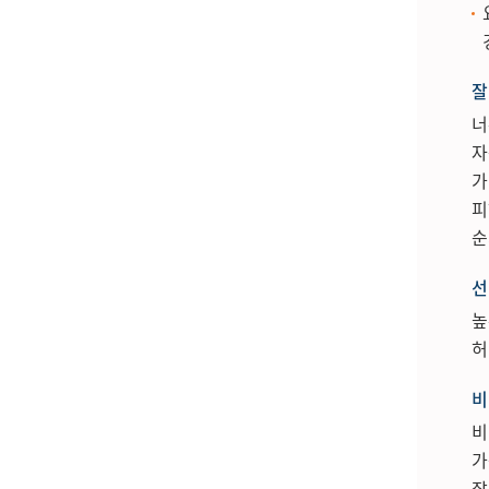
잘
너
자
가
피
순
선
높
허
비
비
가
잡