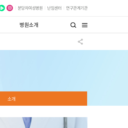
분당차여성병원
난임센터
연구관계기관
병원소개
소개