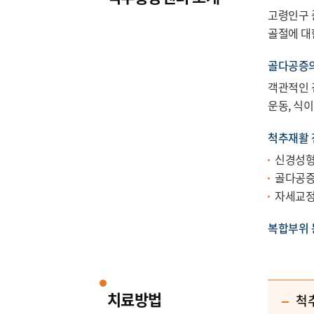
고령인구 
골절에 대
골다공증의
객관적인 
운동, 식
척추재활 
신경성형
골다공증
자세교정
복합부위 
치료방법
척