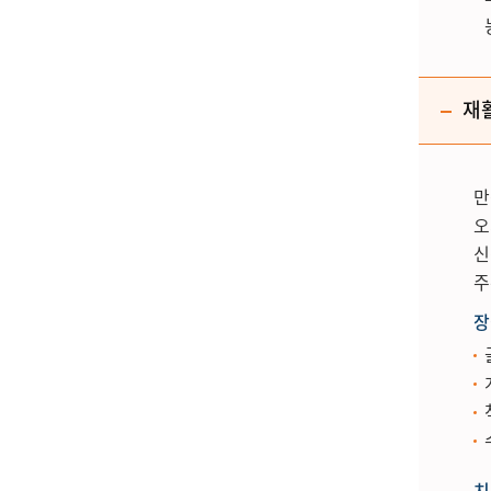
재
만
오
신
주
장
치