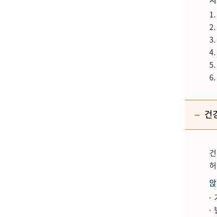
건
건
허
앉