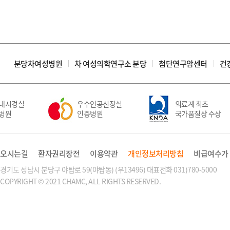
분당차여성병원
차 여성의학연구소 분당
첨단연구암센터
건
내시경실
우수인공신장실
의료계 최초
병원
인증병원
국가품질상 수상
오시는길
환자권리장전
이용약관
개인정보처리방침
비급여수가
경기도 성남시 분당구 야탑로 59(야탑동) (우13496) 대표전화 031)780-5000
COPYRIGHT © 2021 CHAMC, ALL RIGHTS RESERVED.