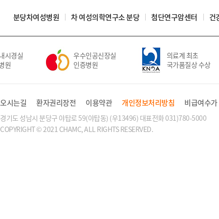
분당차여성병원
차 여성의학연구소 분당
첨단연구암센터
건
내시경실
우수인공신장실
의료계 최초
병원
인증병원
국가품질상 수상
오시는길
환자권리장전
이용약관
개인정보처리방침
비급여수가
경기도 성남시 분당구 야탑로 59(야탑동) (우13496) 대표전화 031)780-5000
COPYRIGHT © 2021 CHAMC, ALL RIGHTS RESERVED.