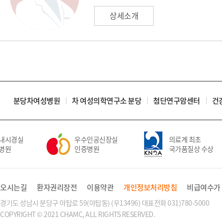
상세소개
분당차여성병원
차 여성의학연구소 분당
첨단연구암센터
건
내시경실
우수인공신장실
의료계 최초
병원
인증병원
국가품질상 수상
오시는길
환자권리장전
이용약관
개인정보처리방침
비급여수가
경기도 성남시 분당구 야탑로 59(야탑동) (우13496) 대표전화 031)780-5000
COPYRIGHT © 2021 CHAMC, ALL RIGHTS RESERVED.