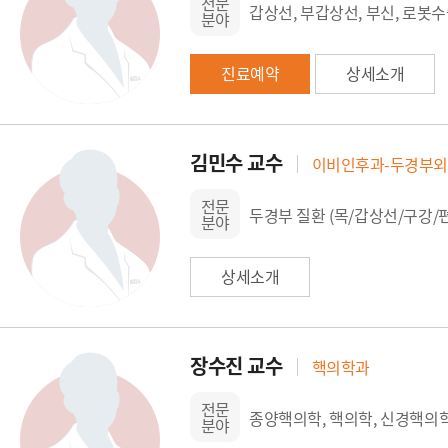
전문
갑상선, 부갑상선, 부신, 로봇수
분야
진료예약
상세소개
김민수 교수
이비인후과-두경부
전문
두경부 질환 (목/갑상선/구강/
분야
상세소개
장수진 교수
핵의학과
전문
종양핵의학, 핵의학, 신경핵의
분야