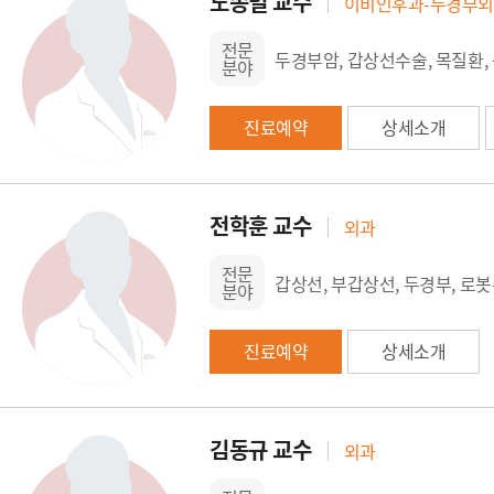
노종렬 교수
이비인후과-두경부
전문
두경부암, 갑상선수술, 목질환,
분야
진료예약
상세소개
전학훈 교수
외과
전문
갑상선, 부갑상선, 두경부, 로
분야
진료예약
상세소개
김동규 교수
외과