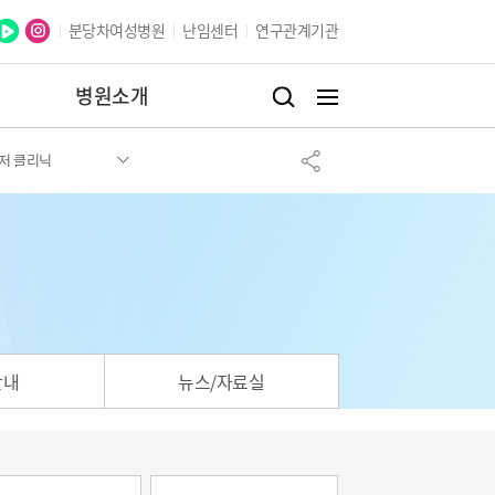
분당차여성병원
난임센터
연구관계기관
병원소개
저 클리닉
안내
뉴스/자료실