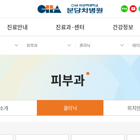
진료안내
진료과·센터
건강정보
피부과
클리닉
레이
피부과
소개
클리닉
위치