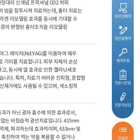
 파장대의 신개념 프락셔널 CO2 박피
저 빔을 침투시켜 치료하는데, 흉터 치료는
온라인예약
라겐 리모델링 효과를 동시에 기대할 수
 종류의 변형된 흉터조직을 리모델링
암진료예약
야그 레이저(Nd:YAG)를 이용하여 매우
 기미를 치료합니다. 피부 자체의 손상
예약조회
고, 동시에 열 효과로 인한 멜라닌세포
습니다. 특히, 치료가 어려운 진피형, 혼합형
진료시간표
신제거에도 사용될 수 있으며, 색소침착
전문의상담
 효과가 아닌 광자 흡수에 의한 효과로서,
 않는 비침습적 광선치료입니다. 415nm
제, 파괴하는데 효과적이며, 633nm 및
을 촉진하여 먹는 약을 복용할 수 없거나
진료과