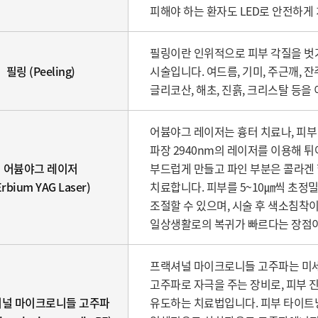
피해야 하는 환자도 LED로 안전하게 
필링이란 인위적으로 피부 각질을 벗
필링 (Peeling)
시술입니다. 여드름, 기미, 주근깨, 잔
글리코산, 해초, 진흙, 크리스탈 등을
어븀야그 레이저는 흉터 치료나, 피부
파장 2940nm의 레이저를 이용해 튀
어븀야그 레이저
부드럽게 만들고 파인 부분은 콜라겐 
Erbium YAG Laser)
치료합니다. 피부를 5~10㎛씩 초정
조절할 수 있으며, 시술 후 색소침착이
일상생활로의 복귀가 빠르다는 장점이
프랙셔널 마이크로니들 고주파는 미
고주파로 자극을 주는 장비로, 피부
널 마이크로니들 고주파
유도하는 치료법입니다. 피부 타이트