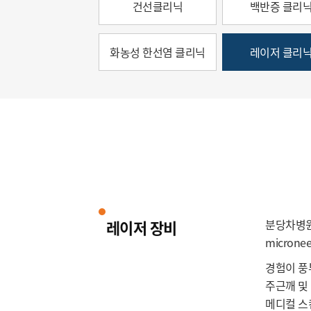
건선클리닉
백반증 클리
화농성 한선염 클리닉
레이저 클리
레이저 장비
분당차병원 피
microne
경험이 풍
주근깨 및 
메디컬 스