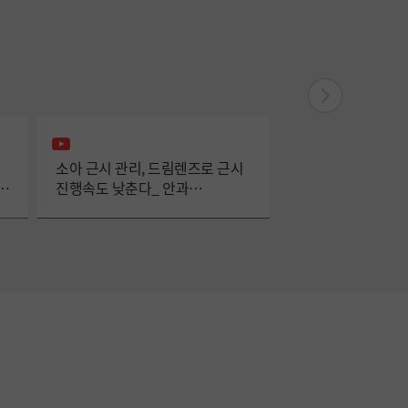
소아 근시 관리, 드림렌즈로 근시
고위험군 전립선암
진행속도 낮춘다_ 안과
브라키테라피 단독
이용우교수
비뇨의학과 박동수 
방사선종양학과 신
교수팀