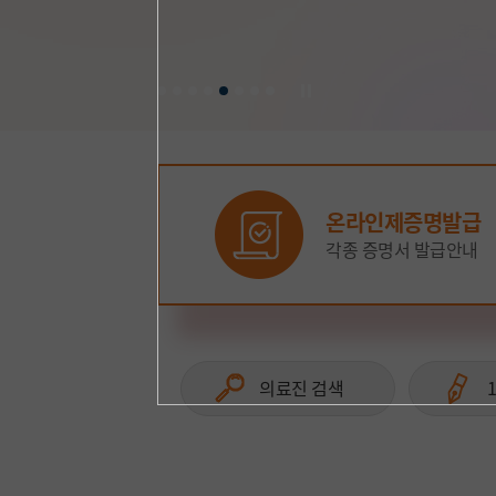
응급진료 후 관련 진료과 외래진료로 즉시 연계
섬세하고 정확한 접근으로 자궁·난소 기능 보존
분당차병원 김승기, 이승아, 이관범 명의 진료
성인·소아 특화 별도 분리된 진료 환경과 체계
부인암, 부인과 질환 치료 효과 입증
온라인제증명발급
각종 증명서 발급안내
의료진 검색