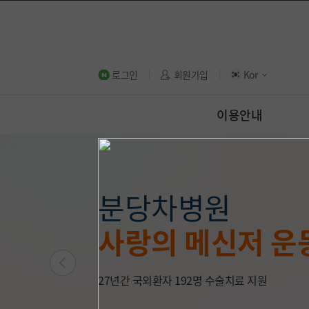
로그인
회원가입
Kor
이용안내
국내 여성 암 치료
분당차병원 권역응
폐암·식도암 최고
차병원 유방암센
분당차병원 로봇
분당차병원
보건복지부 지정
분당차병원
보건복지부 응급의
선도하는 차병원
국내 ‘톱4’ 병원 
정교하고 미세한 
사랑의 메신저 운
소아전문 응급의
공식 유튜브 채널
‘항암 치료’ 혈액종양내과
최우수등급 획득
부인과 질환 로봇수술 1만
‘수술 대가’ 폐식도센터 
유방암 수술 1천 
21명의 교수진이 365일 24시간 
로봇수술 프로토콜 개발로 수술 가능 범위 확대
27년간 국외환자 192명 수술치료 지원
응급의학과, 소아청소년과 전문의 24시간 진료
분당차병원 의료진이 전해주는 쉽고 유익한 건강
최소 침습 수술로 빠른 회복까지
소아 환자 치료를 위한 환아전용 공간
지금 바로 분당차병원 유튜브에서 만나보세요!
다학제 진료팀으로 치료 효과 극대화
풍부한 로봇수술 경험의 산부인과 전문 의료진