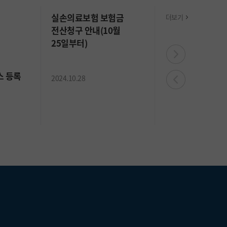
실손의료보험 보험금
더보기
전산청구 안내(10월
25일부터)
스 등록
진료비 하이패스 
2024.10.28
시행