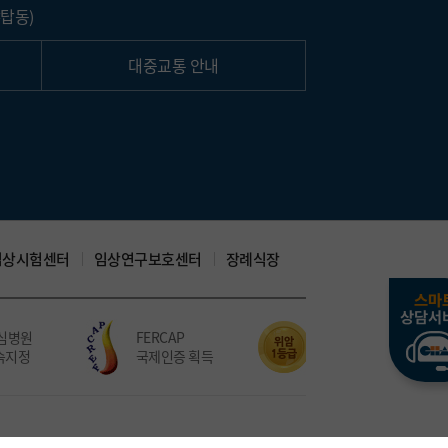
탑동)
대중교통 안내
임상시험센터
임상연구보호센터
장례식장
병원
FERCAP
위암 치료 5회 연속
지정
국제인증 획득
적정성평가 1등급