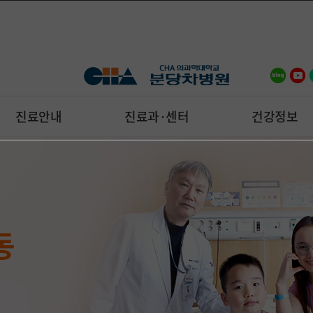
진료안내
진료과·센터
건강정보
를
급의료센터
 명의 진료
터
수술센터
료기관 평가
우뚝
고난도 암 수술
동
료센터
 김주항 교수
 5천례
심영목 교수
5백례 달성
응급진료를 책임집니다.
 정보를