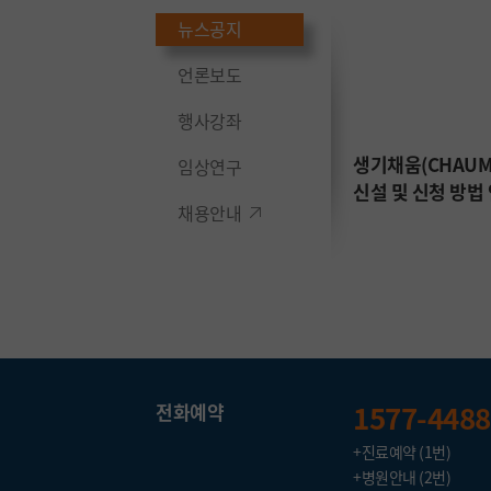
뉴스공지
의료기관 본인확인 강화
제도 안내
언론보도
행사강좌
 협조
생기채움(CHAUM
임상연구
2024.05.02
신설 및 신청 방법
채용안내
1577-4488
전화예약
+진료예약 (1번)
+병원안내 (2번)