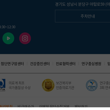
경기도 성남시 분당구 야탑로59 (야
주차안내
30~12:30
첨단연구암센터
건강증진센터
진료협력센터
연구중심병원
의료계 최초
보건복지부
연구중심
국가품질상 수상
인증의료기관
3회 연속
처리방침
비급여수가
이메일 무단수집거부
제보하기