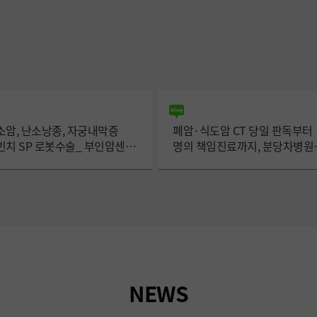
소암, 난소낭종, 자궁내막증
폐암·식도암 CT 당일 판독부터
빈치 SP 로봇수술_ 부인암센터
명의 책임진료까지, 분당차병원
미강 교수
폐식도암센터의 환자 중심 진료
NEWS