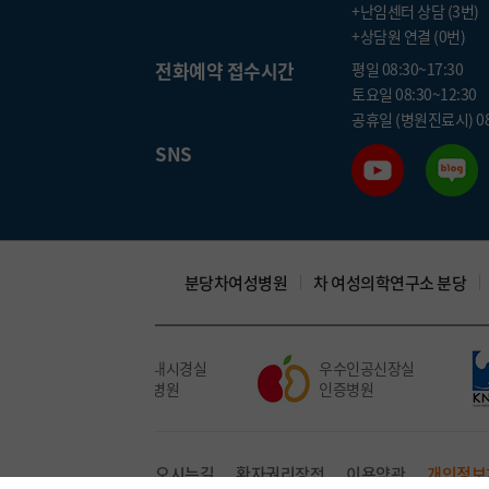
+난임센터 상담 (3번)
+상담원 연결 (0번)
전화예약 접수시간
평일 08:30~17:30
토요일 08:30~12:30
공휴일 (병원진료시) 08:
SNS
분당차여성병원
차 여성의학연구소 분당
우수내시경실
우수인공신장실
인증병원
인증병원
오시는길
환자권리장전
이용약관
개인정보