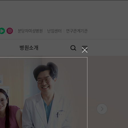
오늘 하루 보지않기
닫기
분당차여성병원
난임센터
연구관계기관
병원소개