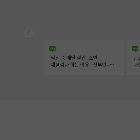
치료로 조절되지
임신 중 매달 혈압·소변·
난
절제술이 필요한
채혈검사 하는 이유_ 산부인과
다
 권순일 교수
이현정 교수
김