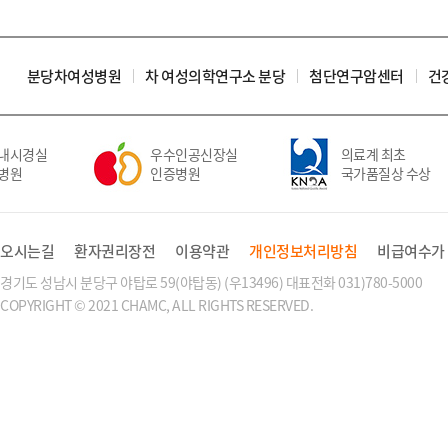
분당차여성병원
차 여성의학연구소 분당
첨단연구암센터
건
내시경실
우수인공신장실
의료계 최초
병원
인증병원
국가품질상 수상
오시는길
환자권리장전
이용약관
개인정보처리방침
비급여수가
경기도 성남시 분당구 야탑로 59(야탑동) (우13496) 대표전화 031)780-5000
COPYRIGHT © 2021 CHAMC, ALL RIGHTS RESERVED.