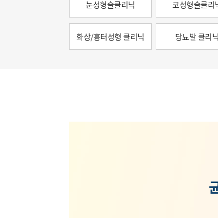
눈성형술클리닉
코성형술클리
화상/흉터성형 클리닉
당뇨발 클리