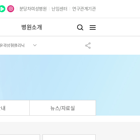
분당차여성병원
난임센터
연구관계기관
병원소개
윤곽성형클리닉
안내
뉴스/자료실