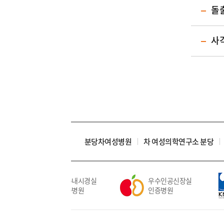
돌
사
분당차여성병원
차 여성의학연구소 분당
우수내시경실
우수인공신장실
인증병원
인증병원