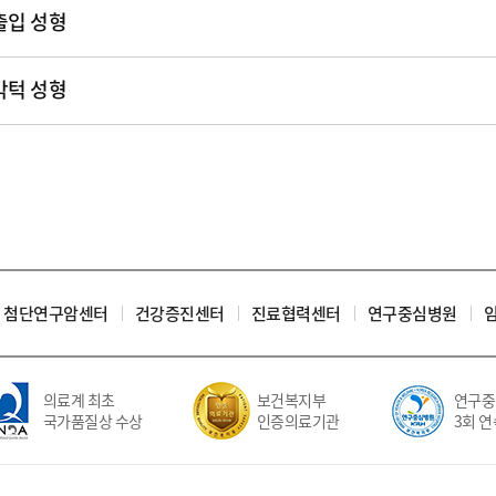
출입 성형
각턱 성형
첨단연구암센터
건강증진센터
진료협력센터
연구중심병원
의료계 최초
보건복지부
연구중
국가품질상 수상
인증의료기관
3회 연