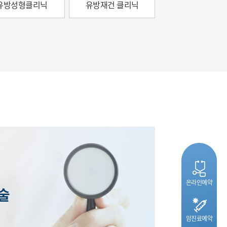
유방성형클리닉
유방재건 클리닉
온라인예약
술
암진료예약