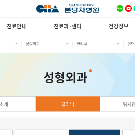
진료안내
진료과·센터
건강정보
성형외과
클리닉
안면
성형외과
소개
클리닉
위치