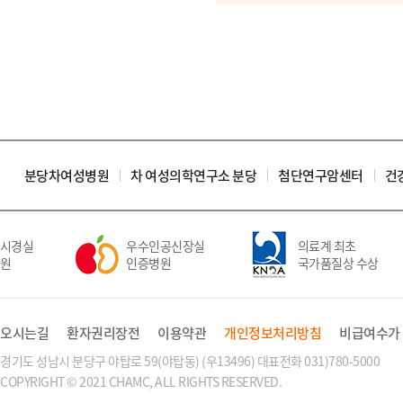
분당차여성병원
차 여성의학연구소 분당
첨단연구암센터
건
경실
우수인공신장실
의료계 최초
인증병원
국가품질상 수상
오시는길
환자권리장전
이용약관
개인정보처리방침
비급여수가
경기도 성남시 분당구 야탑로 59(야탑동) (우13496) 대표전화 031)780-5000
COPYRIGHT © 2021 CHAMC, ALL RIGHTS RESERVED.