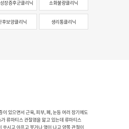
성장증후군클리닉
소화불량클리닉
산후보양클리닉
생리통클리닉
증이 있으면서 근육, 피부, 폐, 눈등 여러 장기에도
1%가 류마티스 관절염을 앓고 있는데 류마티스
등이 쑤시고 아프고 붓거나 열이 나고 양쪽 관절이