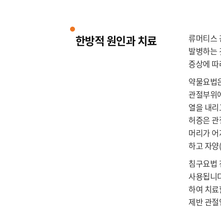
한방적 원인과 치료
류머티스 
발병하는 
증상에 따
약물요법은
관절부위에
열을 내리
허증은 관
머리가 어
하고 자양
침구요법 
사용됩니다
하여 치료
제반 관절