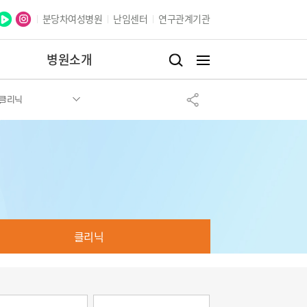
분당차여성병원
난임센터
연구관계기관
병원소개
클리닉
클리닉