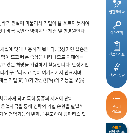
암진료예약
 경락과 관절에 머물러서 기혈이 잘 흐르지 못하여
으며 비록 동일한 병이지만 체질 및 발병원인과
예약조회
 체질에 맞게 사용하게 됩니다. 급성기인 실증은
진료시간표
 맥이 뜨고 빠른 증상을 나타내므로 이때에는
갖고 있는 처방을 가감해서 활용합니다. 만성기인
마디가 구부러지고 혹이 여기저기서 만져지며
전문의상담
 기혈(氣血)과 간신(肝腎)의 기능을 보(補)
치료하게 되며 특히 통증의 제거에 많이
 온열자극을 통해 경락의 기혈 순환을 활발히
진료과
리스트
되어 면역기능의 변화를 유도하여 류마티스 및