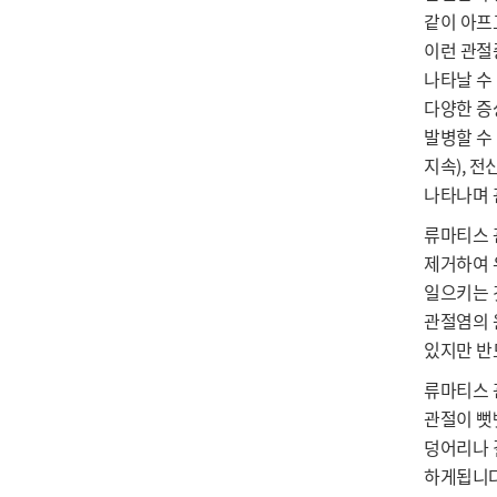
같이 아프
이런 관절
나타날 수
다양한 증
발병할 수
지속), 
나타나며 
류마티스 
제거하여 
일으키는 
관절염의 
있지만 반
류마티스 
관절이 뻣
덩어리나 
하게됩니다