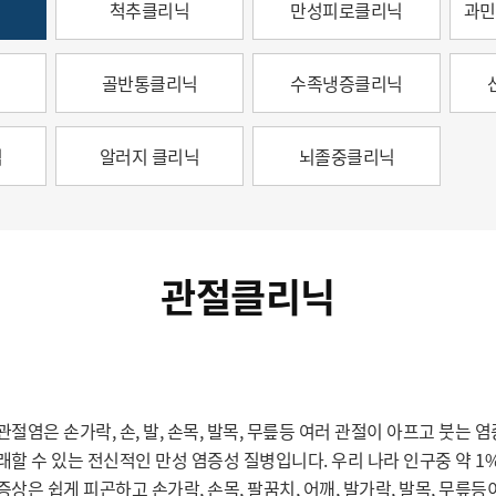
척추클리닉
만성피로클리닉
과민
골반통클리닉
수족냉증클리닉
닉
알러지 클리닉
뇌졸중클리닉
관절클리닉
절염은 손가락, 손, 발, 손목, 발목, 무릎등 여러 관절이 아프고 붓는 염
래할 수 있는 전신적인 만성 염증성 질병입니다. 우리 나라 인구중 약 
증상은 쉽게 피곤하고 손가락, 손목, 팔꿈치, 어깨, 발가락, 발목, 무릎