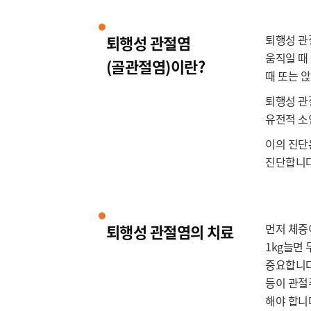
퇴행성 관절염
퇴행성 관
움직일 때
(골관절염)이란?
때 또는 
퇴행성 관
유전적 소인
이의 진단
진단합니다
퇴행성 관절염의 치료
먼저 체중
1kg늘면
중요합니다
등이 관절
해야 합니